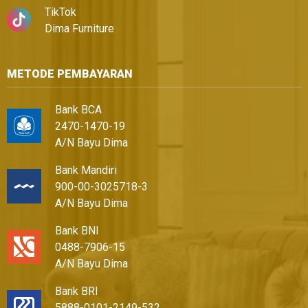
TikTok
Dima Furniture
METODE PEMBAYARAN
Bank BCA
2470-1470-19
A/N Bayu Dima
Bank Mandiri
900-00-3025718-3
A/N Bayu Dima
Bank BNI
0488-7906-15
A/N Bayu Dima
Bank BRI
5888-0101-2149-532