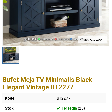
activate zoom
Bufet Meja TV Minimalis Black
Elegant Vintage BT2277
Kode
BT2277
Stok
Tersedia
(25)