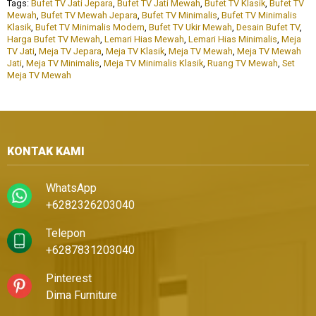
Tags:
Bufet TV Jati Jepara
,
Bufet TV Jati Mewah
,
Bufet TV Klasik
,
Bufet TV
Mewah
,
Bufet TV Mewah Jepara
,
Bufet TV Minimalis
,
Bufet TV Minimalis
Klasik
,
Bufet TV Minimalis Modern
,
Bufet TV Ukir Mewah
,
Desain Bufet TV
,
Harga Bufet TV Mewah
,
Lemari Hias Mewah
,
Lemari Hias Minimalis
,
Meja
TV Jati
,
Meja TV Jepara
,
Meja TV Klasik
,
Meja TV Mewah
,
Meja TV Mewah
Jati
,
Meja TV Minimalis
,
Meja TV Minimalis Klasik
,
Ruang TV Mewah
,
Set
Meja TV Mewah
KONTAK KAMI
WhatsApp
+6282326203040
Telepon
+6287831203040
Pinterest
Dima Furniture