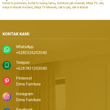
bufet tv premium
,
bufet tv ruang tamu
,
furniture jati mewah
,
Meja TV Jati
,
meja tv klasik modern
,
Meja TV Mewah
,
rak tv jati
,
rak tv klasik
KONTAK KAMI
WhatsApp
+6282326203040
Telepon
+6287831203040
Pinterest
Dima Furniture
Instagram
Dima Furniture
Facebook