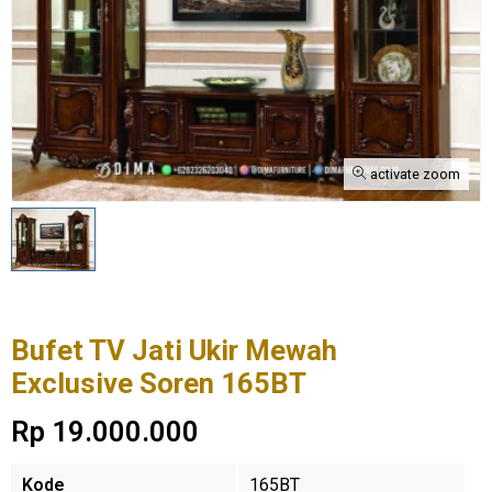
activate zoom
Bufet TV Jati Ukir Mewah
Exclusive Soren 165BT
Rp 19.000.000
Kode
165BT