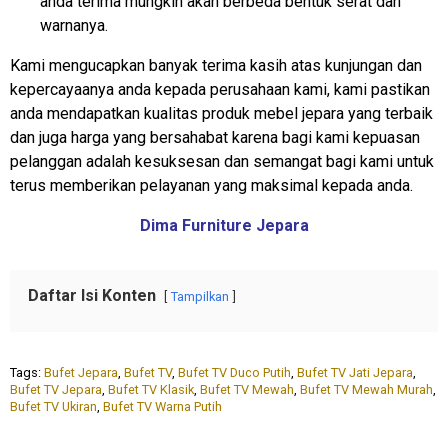
anda terima mungkin akan berbeda bentuk serat dan
warnanya.
Kami mengucapkan banyak terima kasih atas kunjungan dan
kepercayaanya anda kepada perusahaan kami, kami pastikan
anda mendapatkan kualitas produk mebel jepara yang terbaik
dan juga harga yang bersahabat karena bagi kami kepuasan
pelanggan adalah kesuksesan dan semangat bagi kami untuk
terus memberikan pelayanan yang maksimal kepada anda.
Dima Furniture Jepara
Daftar Isi Konten
Tampilkan
Tags:
Bufet Jepara
,
Bufet TV
,
Bufet TV Duco Putih
,
Bufet TV Jati Jepara
,
Bufet TV Jepara
,
Bufet TV Klasik
,
Bufet TV Mewah
,
Bufet TV Mewah Murah
,
Bufet TV Ukiran
,
Bufet TV Warna Putih