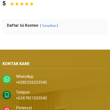
5
Daftar Isi Konten
Tampilkan
KONTAK KAMI
WhatsApp
+6282326203040
Telepon
+6287831203040
Pinterest