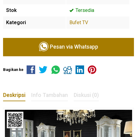
Stok
Tersedia
Kategori
Bufet TV
Pesan via Whatsapp
Bagikan ke
Deskripsi
Info Tambahan
Diskusi (0)