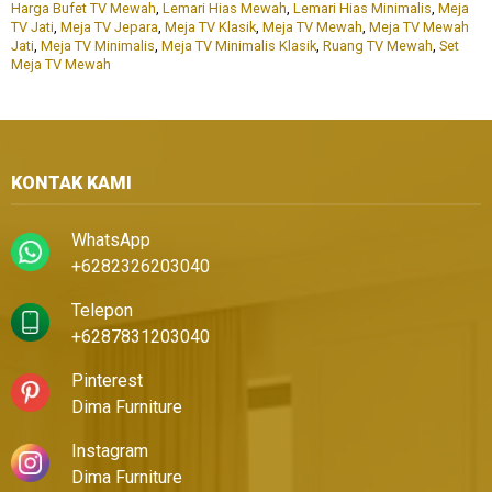
Harga Bufet TV Mewah
,
Lemari Hias Mewah
,
Lemari Hias Minimalis
,
Meja
TV Jati
,
Meja TV Jepara
,
Meja TV Klasik
,
Meja TV Mewah
,
Meja TV Mewah
Jati
,
Meja TV Minimalis
,
Meja TV Minimalis Klasik
,
Ruang TV Mewah
,
Set
Meja TV Mewah
KONTAK KAMI
WhatsApp
+6282326203040
Telepon
+6287831203040
Pinterest
Dima Furniture
Instagram
Dima Furniture