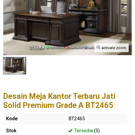
activate zoom
Desain Meja Kantor Terbaru Jati
Solid Premium Grade A BT2465
Kode
BT2465
Stok
Tersedia
(5)