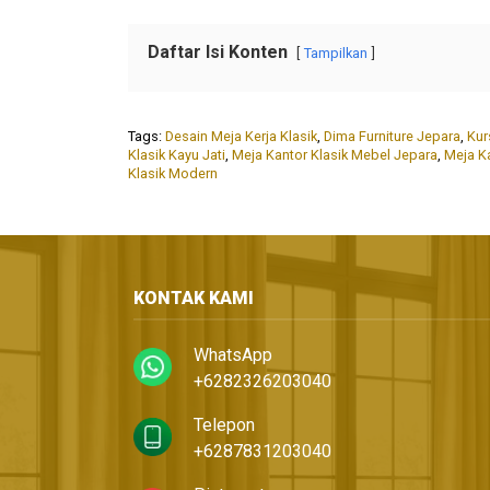
Daftar Isi Konten
Tampilkan
Tags:
Desain Meja Kerja Klasik
,
Dima Furniture Jepara
,
Kur
Klasik Kayu Jati
,
Meja Kantor Klasik Mebel Jepara
,
Meja K
Klasik Modern
KONTAK KAMI
WhatsApp
+6282326203040
Telepon
+6287831203040