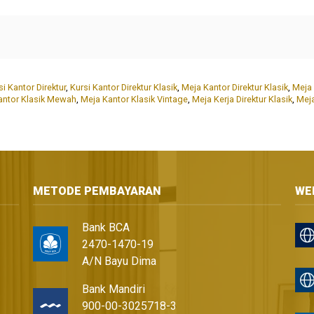
si Kantor Direktur
,
Kursi Kantor Direktur Klasik
,
Meja Kantor Direktur Klasik
,
Meja 
antor Klasik Mewah
,
Meja Kantor Klasik Vintage
,
Meja Kerja Direktur Klasik
,
Meja
METODE PEMBAYARAN
WE
Bank BCA
2470-1470-19
A/N Bayu Dima
Bank Mandiri
900-00-3025718-3