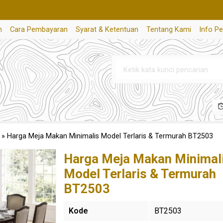
n
Cara Pembayaran
Syarat & Ketentuan
Tentang Kami
Info P
»
Harga Meja Makan Minimalis Model Terlaris & Termurah BT2503
Harga Meja Makan Minimal
Model Terlaris & Termurah
BT2503
Kode
BT2503