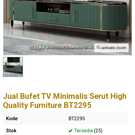
activate zoom
Jual Bufet TV Minimalis Serut High
Quality Furniture BT2295
Kode
BT2295
Stok
Tersedia
(25)