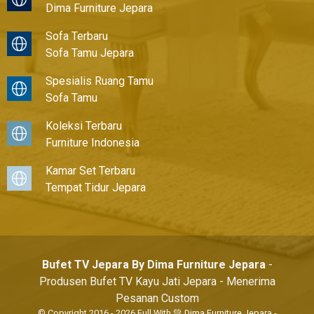
Dima Furniture Jepara
Sofa Terbaru
Sofa Tamu Jepara
Spesialis Ruang Tamu
Sofa Tamu
Koleksi Terbaru
Furniture Indonesia
Kamar Set Terbaru
Tempat Tidur Jepara
Bufet TV Jepara By Dima Furniture Jepara
-
Produsen Bufet TV Kayu Jati Jepara - Menerima
Pesanan Custom
© Copyright 2016 - 2026 Full With 💚
Dima Furniture Jepara
-