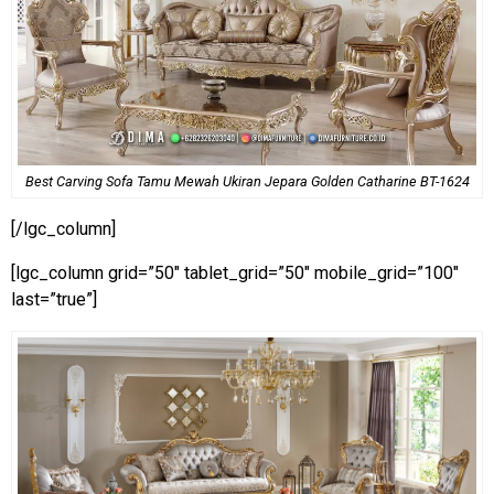
Best Carving Sofa Tamu Mewah Ukiran Jepara Golden Catharine BT-1624
[/lgc_column]
[lgc_column grid=”50″ tablet_grid=”50″ mobile_grid=”100″
last=”true”]