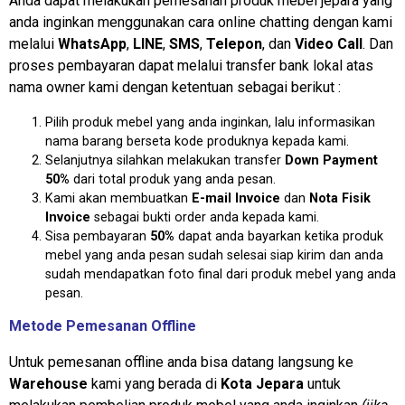
Anda dapat melakukan pemesanan produk mebel jepara yang
anda inginkan menggunakan cara online chatting dengan kami
melalui
WhatsApp
,
LINE
,
SMS
,
Telepon
, dan
Video Call
. Dan
proses pembayaran dapat melalui transfer bank lokal atas
nama owner kami dengan ketentuan sebagai berikut :
Pilih produk mebel yang anda inginkan, lalu informasikan
nama barang berseta kode produknya kepada kami.
Selanjutnya silahkan melakukan transfer
Down Payment
50%
dari total produk yang anda pesan.
Kami akan membuatkan
E-mail Invoice
dan
Nota Fisik
Invoice
sebagai bukti order anda kepada kami.
Sisa pembayaran
50%
dapat anda bayarkan ketika produk
mebel yang anda pesan sudah selesai siap kirim dan anda
sudah mendapatkan foto final dari produk mebel yang anda
pesan.
Metode Pemesanan Offline
Untuk pemesanan offline anda bisa datang langsung ke
Warehouse
kami yang berada di
Kota Jepara
untuk