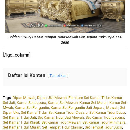
Golden Luxury Desain Tempat Tidur Mewah Ukir Jepara Turki Style TTJ-
2650
[/lgc_column]
Daftar Isi Konten
Tampilkan
Tags:
Dipan Mewah
,
Dipan Ukir Mewah
,
Furniture Set Kamar Tidur
,
Kamar
Set Jati
,
Kamar Set Jepara
,
Kamar Set Mewah
,
Kamar Set Murah
,
Kamar Set
Mwah
,
Kamar Set Pengantin
,
Kamar Set Pengantin Jati Jepara
,
Mewah
,
Set
Dipan Ukir
,
Set Kamar Tidur
,
Set Kamar Tidur Classic
,
Set Kamar Tidur Duco
,
Set Kamar Tidur Jati
,
Set Kamar Tidur Jati Mewah
,
Set Kamar Tidur Jepara
,
Set Kamar Tidur Klasik
,
Set Kamar Tidur Mewah
,
Set Kamar Tidur Minimalis
,
Set Kamar Tidur Murah
,
Set Tempat Tidur Classic
,
Set Tempat Tidur Duco
,