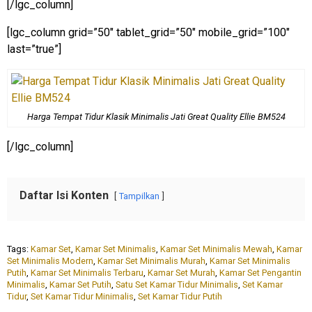
[/lgc_column]
[lgc_column grid=”50″ tablet_grid=”50″ mobile_grid=”100″
last=”true”]
Harga Tempat Tidur Klasik Minimalis Jati Great Quality Ellie BM524
[/lgc_column]
Daftar Isi Konten
Tampilkan
Tags:
Kamar Set
,
Kamar Set Minimalis
,
Kamar Set Minimalis Mewah
,
Kamar
Set Minimalis Modern
,
Kamar Set Minimalis Murah
,
Kamar Set Minimalis
Putih
,
Kamar Set Minimalis Terbaru
,
Kamar Set Murah
,
Kamar Set Pengantin
Minimalis
,
Kamar Set Putih
,
Satu Set Kamar Tidur Minimalis
,
Set Kamar
Tidur
,
Set Kamar Tidur Minimalis
,
Set Kamar Tidur Putih