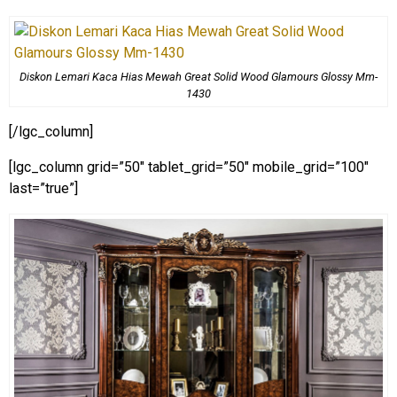
Diskon Lemari Kaca Hias Mewah Great Solid Wood Glamours Glossy Mm-
1430
[/lgc_column]
[lgc_column grid=”50″ tablet_grid=”50″ mobile_grid=”100″
last=”true”]