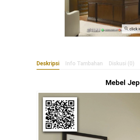
click 
Deskripsi
Info Tambahan
Diskusi (0)
Mebel Jep