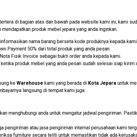
tertera di bagian atas dan bawah pada website kami ini, kami
mendapatkan produk mebel jepara yang anda inginkan.
lu informasikan nama barang berseta kode produknya kepada kami
own Payment 50% dari total produk yang anda pesan.
ota Fisik Invoice sebagai bukti order anda kepada kami.
etika produk mebel yang anda pesan sudah selesai siap kirim d
gsung ke
Warehouse
kami yang berada di
Kota Jepara
untuk me
embayarnya langsung di tempat kami juga.
i akan menghubungi anda untuk mengatur jadwal pengiriman. Past
iga pengiriman atau jasa pengiriman internal perusahaan kami t
iksa furniture secara teliti untuk memastikan tidak ada kerusaka