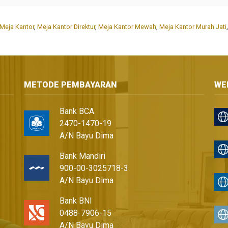
Meja Kantor
,
Meja Kantor Direktur
,
Meja Kantor Mewah
,
Meja Kantor Murah Jati
METODE PEMBAYARAN
WE
Bank BCA
2470-1470-19
A/N Bayu Dima
Bank Mandiri
900-00-3025718-3
A/N Bayu Dima
Bank BNI
0488-7906-15
A/N Bayu Dima