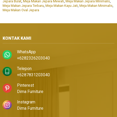
Jepara Bulat
,
Meja Makan Jepara Mewah
,
Meja Makan Jepara Minimalis
,
Meja Makan Jepara Terbaru
,
Meja Makan Kayu Jati
,
Meja Makan Minimalis
,
Meja Makan Oval Jepara
KONTAK KAMI
WhatsApp
+6282326203040
Telepon
+6287831203040
Pinterest
Dima Furniture
Instagram
Dima Furniture