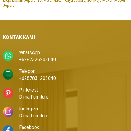
Meja Makan Jepara
,
Set Meja Makan Kayu Jepara
,
Set Meja Makan Mebel
Jepara
KONTAK KAMI
WhatsApp
+6282326203040
Telepon
+6287831203040
Pinterest
Dima Furniture
Instagram
Dima Furniture
Facebook