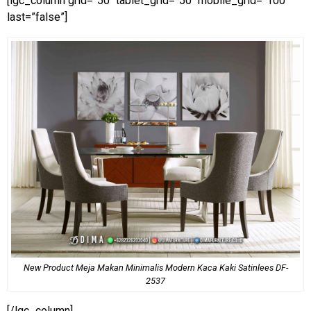
[lgc_column grid=”50″ tablet_grid=”50″ mobile_grid=”100″
last=”false”]
New Product Meja Makan Minimalis Modern Kaca Kaki Satinlees DF-
2537
[/lgc_column]