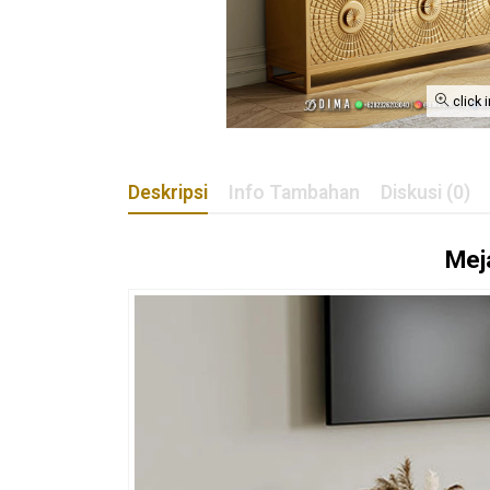
click 
Deskripsi
Info Tambahan
Diskusi (0)
Mej