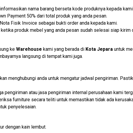
lu informasikan nama barang berseta kode produknya kepada kami
own Payment 50% dari total produk yang anda pesan.
ota Fisik Invoice sebagai bukti order anda kepada kami.
etika produk mebel yang anda pesan sudah selesai siap kirim d
gsung ke
Warehouse
kami yang berada di
Kota Jepara
untuk me
embayarnya langsung di tempat kami juga.
i akan menghubungi anda untuk mengatur jadwal pengiriman. Past
iga pengiriman atau jasa pengiriman internal perusahaan kami t
iksa furniture secara teliti untuk memastikan tidak ada kerusaka
tuk penyelesaian.
ur dengan kain lembut.