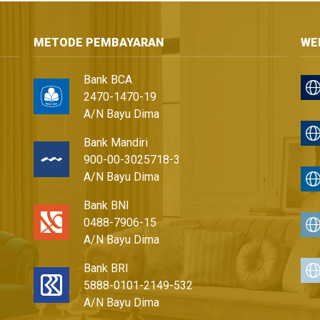
METODE PEMBAYARAN
WE
Bank BCA
2470-1470-19
A/N Bayu Dima
Bank Mandiri
900-00-3025718-3
A/N Bayu Dima
Bank BNI
0488-7906-15
A/N Bayu Dima
Bank BRI
5888-0101-2149-532
A/N Bayu Dima