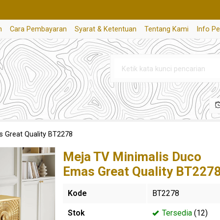
n
Cara Pembayaran
Syarat & Ketentuan
Tentang Kami
Info P
s Great Quality BT2278
Meja TV Minimalis Duco
Emas Great Quality BT227
Kode
BT2278
Stok
Tersedia
(12)