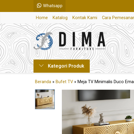
Whatsapp
Home
Katalog
Kontak Kami
Cara Pemesana
Kategori Produk
Beranda
»
Bufet TV
»
Meja TV Minimalis Duco Ema