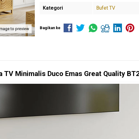
Kategori
Bufet TV
Bagikan ke
image to preview
a TV Minimalis Duco Emas Great Quality BT