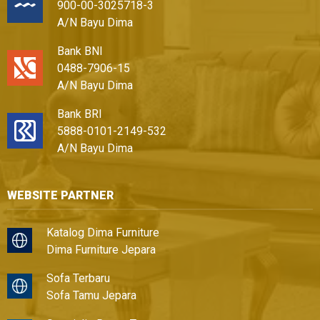
900-00-3025718-3
A/N Bayu Dima
Bank BNI
0488-7906-15
A/N Bayu Dima
Bank BRI
5888-0101-2149-532
A/N Bayu Dima
WEBSITE PARTNER
Katalog Dima Furniture
Dima Furniture Jepara
Sofa Terbaru
Sofa Tamu Jepara