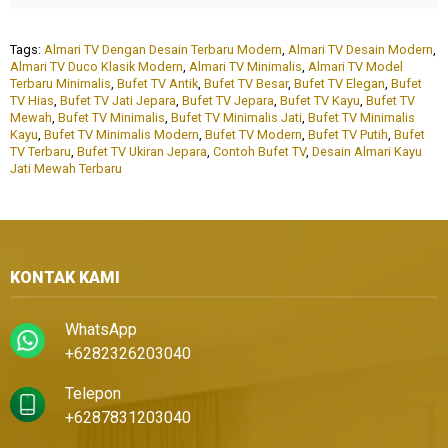
Tags:
Almari TV Dengan Desain Terbaru Modern
,
Almari TV Desain Modern
,
Almari TV Duco Klasik Modern
,
Almari TV Minimalis
,
Almari TV Model
Terbaru Minimalis
,
Bufet TV Antik
,
Bufet TV Besar
,
Bufet TV Elegan
,
Bufet
TV Hias
,
Bufet TV Jati Jepara
,
Bufet TV Jepara
,
Bufet TV Kayu
,
Bufet TV
Mewah
,
Bufet TV Minimalis
,
Bufet TV Minimalis Jati
,
Bufet TV Minimalis
Kayu
,
Bufet TV Minimalis Modern
,
Bufet TV Modern
,
Bufet TV Putih
,
Bufet
TV Terbaru
,
Bufet TV Ukiran Jepara
,
Contoh Bufet TV
,
Desain Almari Kayu
Jati Mewah Terbaru
KONTAK KAMI
WhatsApp
+6282326203040
Telepon
+6287831203040