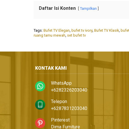
Daftar Isi Konten
Tampilkan
Tags:
Bufet TV Elegan
,
bufet tv ivory
,
Bufet TV Klasik
,
bufet
ruang tamu mewah
,
set bufet tv
KONTAK KAMI
WhatsApp
+6282326203040
Telepon
+6287831203040
Pinterest
Dima Furniture