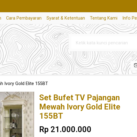
n
Cara Pembayaran
Syarat & Ketentuan
Tentang Kami
Info P
 Ivory Gold Elite 155BT
Set Bufet TV Pajangan
Mewah Ivory Gold Elite
155BT
Rp 21.000.000