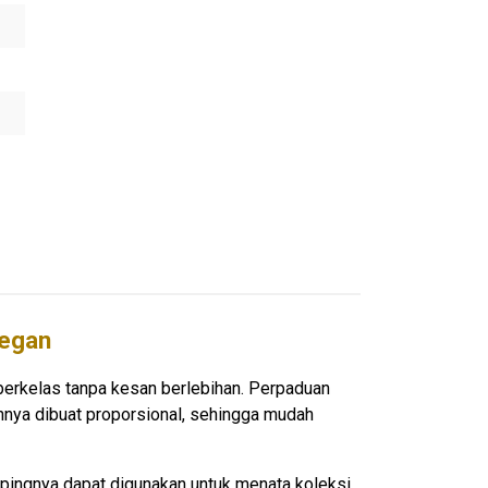
legan
n berkelas tanpa kesan berlebihan. Perpaduan
nya dibuat proporsional, sehingga mudah
mpingnya dapat digunakan untuk menata koleksi