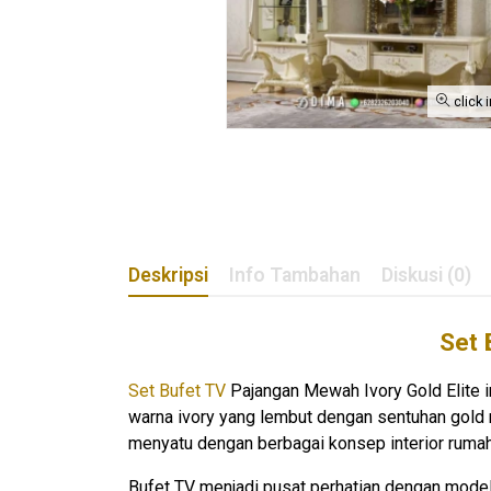
click 
Deskripsi
Info Tambahan
Diskusi (0)
Set 
Set Bufet TV
Pajangan Mewah Ivory Gold Elite in
warna ivory yang lembut dengan sentuhan gold
menyatu dengan berbagai konsep interior rumah
Bufet TV menjadi pusat perhatian dengan model