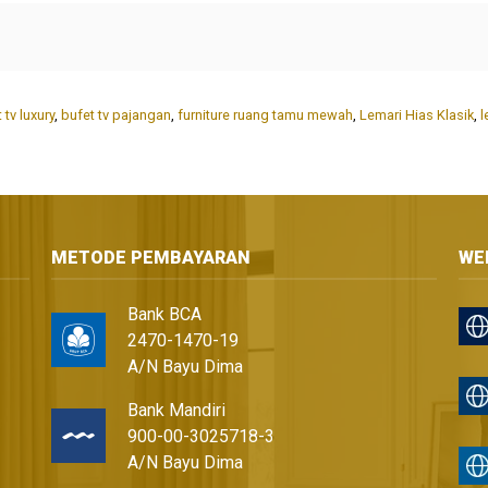
 tv luxury
,
bufet tv pajangan
,
furniture ruang tamu mewah
,
Lemari Hias Klasik
,
l
METODE PEMBAYARAN
WE
Bank BCA
2470-1470-19
A/N Bayu Dima
Bank Mandiri
900-00-3025718-3
A/N Bayu Dima