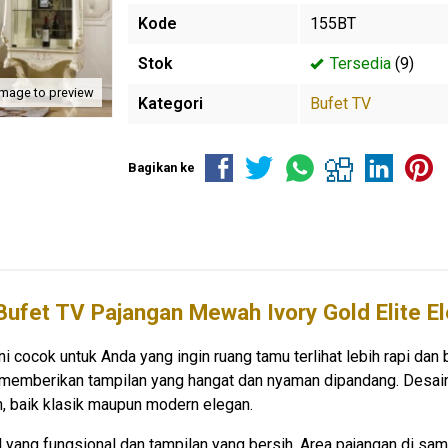
Kode
155BT
Stok
Tersedia
(9)
image to preview
Kategori
Bufet TV
Bagikan ke
Bufet TV Pajangan Mewah Ivory Gold Elite E
i cocok untuk Anda yang ingin ruang tamu terlihat lebih rapi da
 memberikan tampilan yang hangat dan nyaman dipandang. Desain
, baik klasik maupun modern elegan.
 yang fungsional dan tampilan yang bersih. Area pajangan di sa