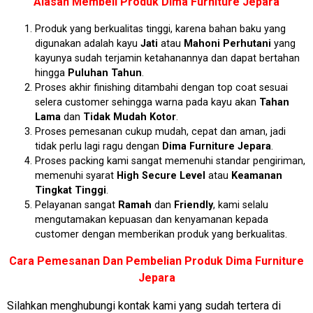
Alasan Membeli Produk
Dima Furniture Jepara
Produk yang berkualitas tinggi, karena bahan baku yang
digunakan adalah kayu
Jati
atau
Mahoni Perhutani
yang
kayunya sudah terjamin ketahanannya dan dapat bertahan
hingga
Puluhan Tahun
.
Proses akhir finishing ditambahi dengan top coat sesuai
selera customer sehingga warna pada kayu akan
Tahan
Lama
dan
Tidak Mudah Kotor
.
Proses pemesanan cukup mudah, cepat dan aman, jadi
tidak perlu lagi ragu dengan
Dima Furniture Jepara
.
Proses packing kami sangat memenuhi standar pengiriman,
memenuhi syarat
High Secure Level
atau
Keamanan
Tingkat Tinggi
.
Pelayanan sangat
Ramah
dan
Friendly
, kami selalu
mengutamakan kepuasan dan kenyamanan kepada
customer dengan memberikan produk yang berkualitas.
Cara Pemesanan Dan Pembelian Produk Dima Furniture
Jepara
Silahkan menghubungi kontak kami yang sudah tertera di