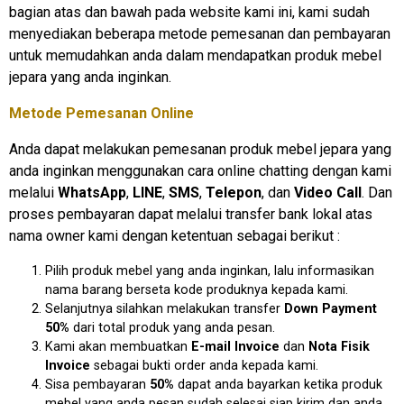
bagian atas dan bawah pada website kami ini, kami sudah
menyediakan beberapa metode pemesanan dan pembayaran
untuk memudahkan anda dalam mendapatkan produk mebel
jepara yang anda inginkan.
Metode Pemesanan Online
Anda dapat melakukan pemesanan produk mebel jepara yang
anda inginkan menggunakan cara online chatting dengan kami
melalui
WhatsApp
,
LINE
,
SMS
,
Telepon
, dan
Video Call
. Dan
proses pembayaran dapat melalui transfer bank lokal atas
nama owner kami dengan ketentuan sebagai berikut :
Pilih produk mebel yang anda inginkan, lalu informasikan
nama barang berseta kode produknya kepada kami.
Selanjutnya silahkan melakukan transfer
Down Payment
50%
dari total produk yang anda pesan.
Kami akan membuatkan
E-mail Invoice
dan
Nota Fisik
Invoice
sebagai bukti order anda kepada kami.
Sisa pembayaran
50%
dapat anda bayarkan ketika produk
mebel yang anda pesan sudah selesai siap kirim dan anda