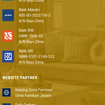
A/N Bayu Dima
Bank Mandiri
900-00-3025718-3
A/N Bayu Dima
Bank BNI
0488-7906-15
A/N Bayu Dima
Bank BRI
5888-0101-2149-532
A/N Bayu Dima
WEBSITE PARTNER
Katalog Dima Furniture
Dima Furniture Jepara
Sofa Terbaru