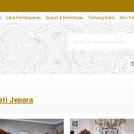
n
Cara Pembayaran
Syarat & Ketentuan
Tentang Kami
Info P
ati Jepara