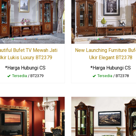
utiful Bufet TV Mewah Jati
New Launching Furniture Buf
Ukir Lukis Luxury BT2379
Ukir Elegant BT2378
*Harga Hubungi CS
*Harga Hubungi CS
Tersedia
/ BT2379
Tersedia
/ BT2378