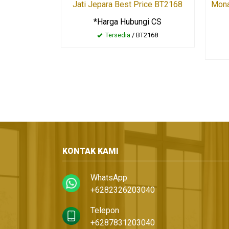
Jati Jepara Best Price BT2168
Mona
*Harga Hubungi CS
Tersedia
/ BT2168
KONTAK KAMI
WhatsApp
+6282326203040
Telepon
+6287831203040