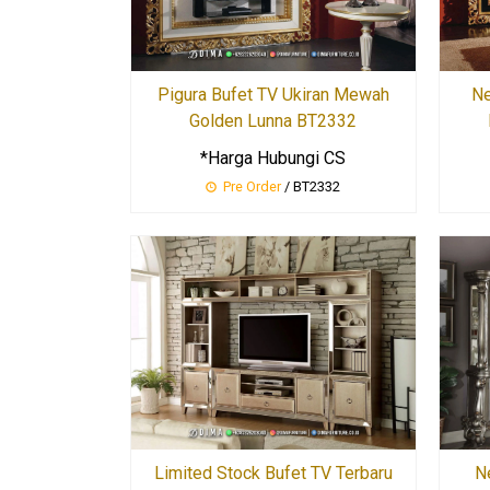
Pigura Bufet TV Ukiran Mewah
Ne
Golden Lunna BT2332
*Harga Hubungi CS
Pre Order
/ BT2332
Limited Stock Bufet TV Terbaru
N