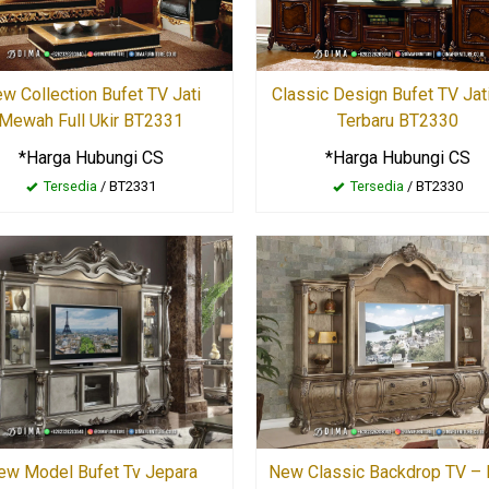
w Collection Bufet TV Jati
Classic Design Bufet TV Jati
Mewah Full Ukir BT2331
Terbaru BT2330
*Harga Hubungi CS
*Harga Hubungi CS
Tersedia
/ BT2331
Tersedia
/ BT2330
ew Model Bufet Tv Jepara
New Classic Backdrop TV – 