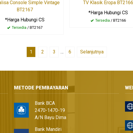
lisa Console Simple Vintage
TV Klasik Eropa BT216
BT2167
*Harga Hubungi CS
*Harga Hubungi CS
Tersedia
/ BT2166
Tersedia
/ BT2167
1
2
3
…
6
Selanjutnya
METODE PEMBAYARAN
WE
Bank BCA
2470-1470-19
A/N Bayu Dima
Bank Mandiri