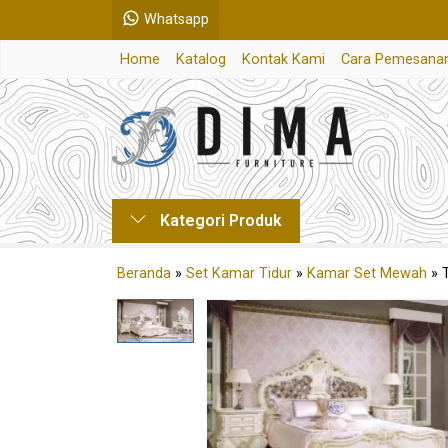
Whatsapp
Home
Katalog
Kontak Kami
Cara Pemesana
Kategori Produk
Beranda
»
Set Kamar Tidur
»
Kamar Set Mewah
»