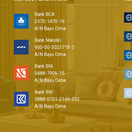
Bank BCA
2470-1470-19
A/N Bayu Dima
Bank Mandiri
900-00-3025718-3
A/N Bayu Dima
Bank BNI
0488-7906-15
A/N Bayu Dima
Bank BRI
5888-0101-2149-532
A/N Bayu Dima