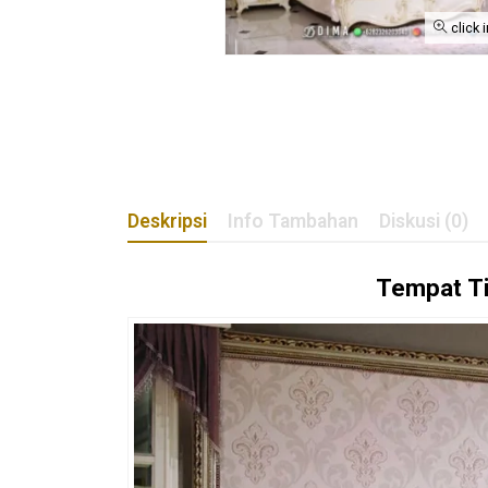
click 
Deskripsi
Info Tambahan
Diskusi (0)
Tempat Ti