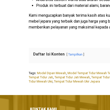
Produk ini terbuat dari material alami, ba
Kami mengucapkan banyak terima kasih atas ku
mebel jepara yang terbaik dan juga harga yang
memberikan pelayanan yang maksimal kepada 
Daftar Isi Konten
Tampilkan
Tags:
Model Dipan Mewah
,
Model Tempat Tidur Mewah T
Tempat Tidur Jati
,
Tempat Tidur Jati Mewah
,
Tempat Tidu
Tidur Mewah Ukir
,
Tempat Tidur Mewah Ukir Jepara
KONTAK KAMI