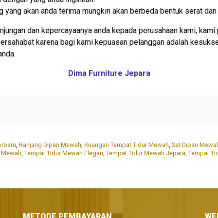
rang yang akan anda terima mungkin akan berbeda bentuk serat dan
njungan dan kepercayaanya anda kepada perusahaan kami, kami 
 bersahabat karena bagi kami kepuasan pelanggan adalah kesuks
anda.
Dima Furniture Jepara
erbaru
,
Ranjang Dipan Mewah
,
Ruangan Tempat Tidur Mewah
,
Set Dipan Mewa
r Mewah
,
Tempat Tidur Mewah Elegan
,
Tempat Tidur Mewah Jepara
,
Tempat Ti
METODE PEMBAYARAN
WE