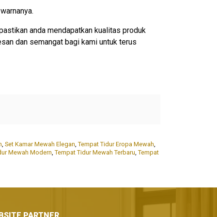
 warnanya.
pastikan anda mendapatkan kualitas produk
esan dan semangat bagi kami untuk terus
h
,
Set Kamar Mewah Elegan
,
Tempat Tidur Eropa Mewah
,
dur Mewah Modern
,
Tempat Tidur Mewah Terbaru
,
Tempat
BSITE PARTNER