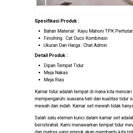
Spesifikasi Produk :
Bahan Material : Kayu Mahoni TPK Perhutan
Finishing : Cat Duco Kombinasi
Ukuran Dan Harga : Chat Admin
Detail Produk :
Dipan Tempat Tidur
Meja Nakas
Meja Rias
Kamar tidur adalah tempat di mana kita mencari 
mempengaruhi suasana hati dan kualitas tidur 
mewah dan indah. Kamar set mewah tidak hanya
Salah satu elemen kunci dalam kamar set adala
beristirahat. Kami menawarkan
tempat tidur me
dan matras yang empuk akan membantu kita tid