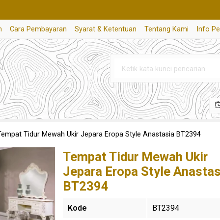
n
Cara Pembayaran
Syarat & Ketentuan
Tentang Kami
Info P
Tempat Tidur Mewah Ukir Jepara Eropa Style Anastasia BT2394
Tempat Tidur Mewah Ukir
Jepara Eropa Style Anastas
BT2394
Kode
BT2394