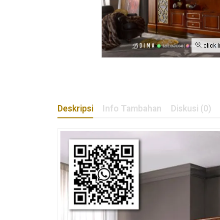
click 
Deskripsi
Info Tambahan
Diskusi (0)