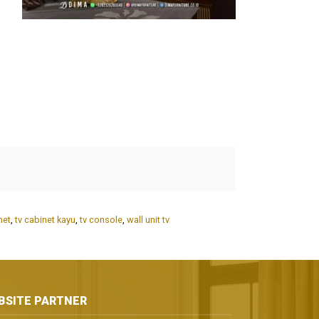
net
,
tv cabinet kayu
,
tv console
,
wall unit tv
BSITE PARTNER