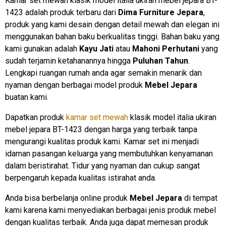
Kamar set mewah klasik model italia ukiran mebel jepara BT-
1423 adalah produk terbaru dari
Dima Furniture Jepara
,
produk yang kami desain dengan detail mewah dan elegan ini
menggunakan bahan baku berkualitas tinggi. Bahan baku yang
kami gunakan adalah
Kayu Jati
atau
Mahoni Perhutani
yang
sudah terjamin ketahanannya hingga
Puluhan Tahun
.
Lengkapi ruangan rumah anda agar semakin menarik dan
nyaman dengan berbagai model produk
Mebel Jepara
buatan kami.
Dapatkan produk
kamar set mewah
klasik model italia ukiran
mebel jepara BT-1423 dengan harga yang terbaik tanpa
mengurangi kualitas produk kami. Kamar set ini menjadi
idaman pasangan keluarga yang membutuhkan kenyamanan
dalam beristirahat. Tidur yang nyaman dan cukup sangat
berpengaruh kepada kualitas istirahat anda.
Anda bisa berbelanja online produk
Mebel Jepara
di tempat
kami karena kami menyediakan berbagai jenis produk mebel
dengan kualitas terbaik. Anda juga dapat memesan produk