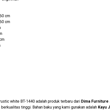
160 cm
160 cm
m
cm
 cm
m
ustic white BT-1440 adalah produk terbaru dari
Dima Furniture
berkualitas tinggi. Bahan baku yang kami gunakan adalah
Kayu J