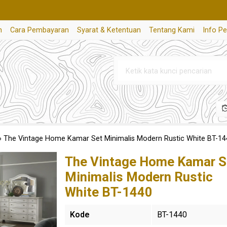
n
Cara Pembayaran
Syarat & Ketentuan
Tentang Kami
Info P
»
The Vintage Home Kamar Set Minimalis Modern Rustic White BT-14
The Vintage Home Kamar S
Minimalis Modern Rustic
White BT-1440
Kode
BT-1440