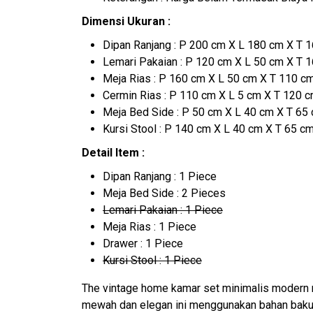
Dimensi Ukuran :
Dipan Ranjang : P 200 cm X L 180 cm X T 
Lemari Pakaian : P 120 cm X L 50 cm X T 
Meja Rias : P 160 cm X L 50 cm X T 110 c
Cermin Rias : P 110 cm X L 5 cm X T 120 
Meja Bed Side : P 50 cm X L 40 cm X T 65
Kursi Stool : P 140 cm X L 40 cm X T 65 c
Detail Item :
Dipan Ranjang : 1 Piece
Meja Bed Side : 2 Pieces
Lemari Pakaian : 1 Piece
Meja Rias : 1 Piece
Drawer : 1 Piece
Kursi Stool : 1 Piece
The vintage home kamar set minimalis modern r
mewah dan elegan ini menggunakan bahan baku 