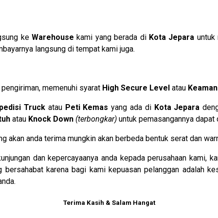
ngsung ke
Warehouse
kami yang berada di
Kota Jepara
untuk 
bayarnya langsung di tempat kami juga.
 pengiriman, memenuhi syarat
H
igh Secure Level
atau
K
eamana
pedisi Truck
atau
P
eti Kemas
yang ada di
Kota Jepara
denga
tuh
atau
K
nock Down
(terbongkar)
untuk pemasangannya dapat di
 yang akan anda terima mungkin akan berbeda bentuk serat dan war
unjungan dan kepercayaanya anda kepada perusahaan kami, ka
ng bersahabat karena bagi kami kepuasan pelanggan adalah k
anda.
Terima Kasih & Salam Hangat