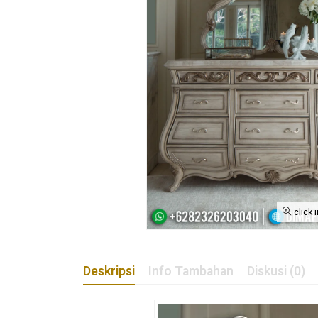
click 
Deskripsi
Info Tambahan
Diskusi (0)