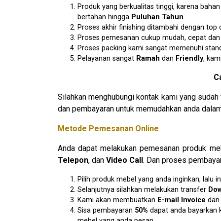
Produk yang berkualitas tinggi, karena baha
bertahan hingga
Puluhan Tahun
.
Proses akhir finishing ditambahi dengan to
Proses pemesanan cukup mudah, cepat dan am
Proses packing kami sangat memenuhi stan
Pelayanan sangat
R
amah
dan
F
riendly
, kam
C
Silahkan menghubungi kontak kami yang sudah 
dan pembayaran untuk memudahkan anda dalam 
Metode Pemesanan Online
Anda dapat melakukan pemesanan produk mebe
Telepon
, dan
Video Call
. Dan proses pembayar
Pilih produk mebel yang anda inginkan, lal
Selanjutnya silahkan melakukan transfer
D
o
Kami akan membuatkan
E
-mail Invoice
da
Sisa pembayaran
50%
dapat anda bayarkan k
mebel yang anda pesan.