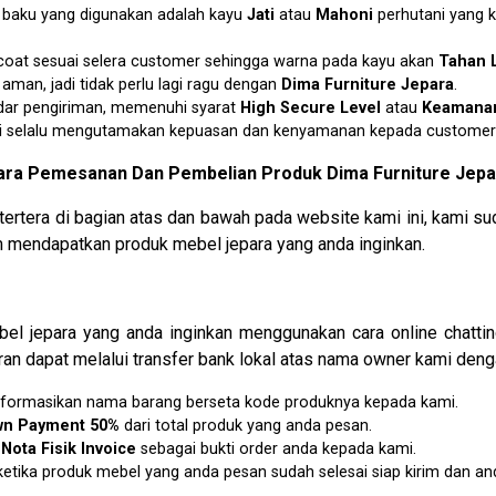
n baku yang digunakan adalah kayu
Jati
atau
Mahoni
perhutani yang 
p coat sesuai selera customer sehingga warna pada kayu akan
Tahan 
an, jadi tidak perlu lagi ragu dengan
Dima Furniture Jepara
.
dar pengiriman, memenuhi syarat
H
igh Secure Level
atau
K
eamanan
i selalu mengutamakan kepuasan dan kenyamanan kepada customer 
ara Pemesanan Dan Pembelian Produk Dima Furniture Jepa
tertera di bagian atas dan bawah pada website kami ini, kam
mendapatkan produk mebel jepara yang anda inginkan.
l jepara yang anda inginkan menggunakan cara online chatti
an dapat melalui transfer bank lokal atas nama owner kami denga
u informasikan nama barang berseta kode produknya kepada kami.
wn Payment 50%
dari total produk yang anda pesan.
n
N
ota Fisik Invoice
sebagai bukti order anda kepada kami.
etika produk mebel yang anda pesan sudah selesai siap kirim dan an