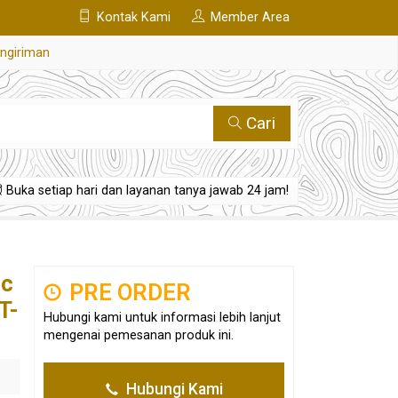
Kontak Kami
Member Area
engiriman
Cari
Buka setiap hari dan layanan tanya jawab 24 jam!
ic
PRE ORDER
T-
Hubungi kami untuk informasi lebih lanjut
mengenai pemesanan produk ini.
Hubungi Kami