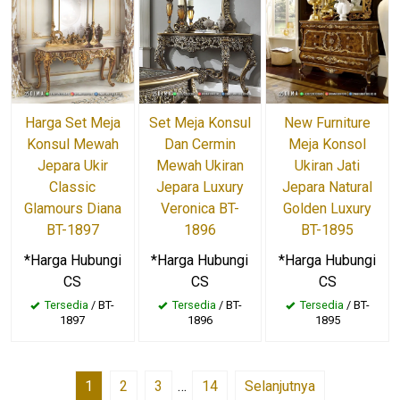
Harga Set Meja
Set Meja Konsul
New Furniture
Konsul Mewah
Dan Cermin
Meja Konsol
Jepara Ukir
Mewah Ukiran
Ukiran Jati
Classic
Jepara Luxury
Jepara Natural
Glamours Diana
Veronica BT-
Golden Luxury
BT-1897
1896
BT-1895
*Harga Hubungi
*Harga Hubungi
*Harga Hubungi
CS
CS
CS
Tersedia
/ BT-
Tersedia
/ BT-
Tersedia
/ BT-
1897
1896
1895
1
2
3
…
14
Selanjutnya