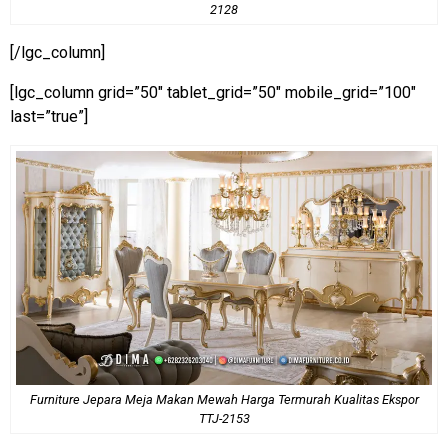
2128
[/lgc_column]
[lgc_column grid=”50″ tablet_grid=”50″ mobile_grid=”100″
last=”true”]
Furniture Jepara Meja Makan Mewah Harga Termurah Kualitas Ekspor
TTJ-2153