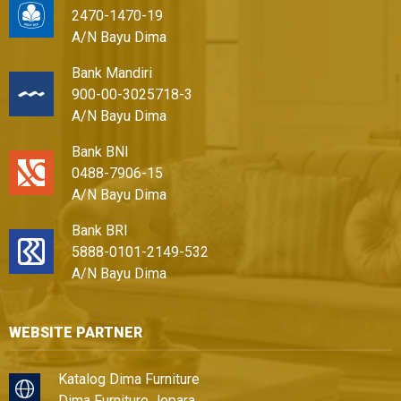
2470-1470-19
A/N Bayu Dima
Bank Mandiri
900-00-3025718-3
A/N Bayu Dima
Bank BNI
0488-7906-15
A/N Bayu Dima
Bank BRI
5888-0101-2149-532
A/N Bayu Dima
WEBSITE PARTNER
Katalog Dima Furniture
Dima Furniture Jepara