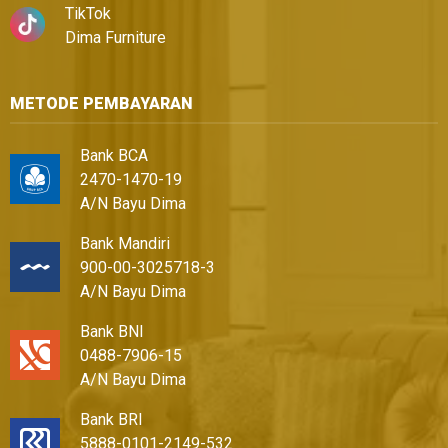
TikTok
Dima Furniture
METODE PEMBAYARAN
Bank BCA
2470-1470-19
A/N Bayu Dima
Bank Mandiri
900-00-3025718-3
A/N Bayu Dima
Bank BNI
0488-7906-15
A/N Bayu Dima
Bank BRI
5888-0101-2149-532