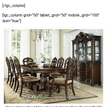
[/lgc_column]
[lgc_column grid=”50″ tablet_grid=”50″ mobile_grid=”100″
last=”true”]