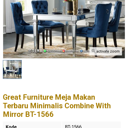
activate zoom
Great Furniture Meja Makan
Terbaru Minimalis Combine With
Mirror BT-1566
Kode
BT-1566