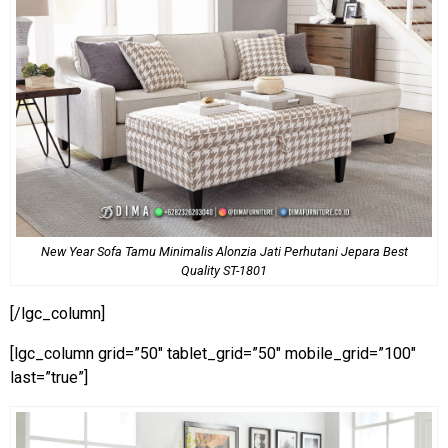
New Year Sofa Tamu Minimalis Alonzia Jati Perhutani Jepara Best
Quality ST-1801
[/lgc_column]
[lgc_column grid=”50″ tablet_grid=”50″ mobile_grid=”100″
last=”true”]