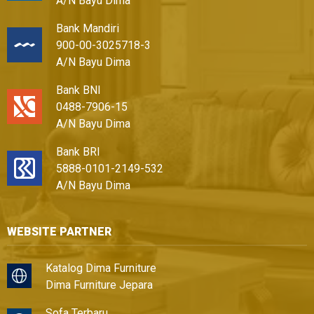
A/N Bayu Dima
Bank Mandiri
900-00-3025718-3
A/N Bayu Dima
Bank BNI
0488-7906-15
A/N Bayu Dima
Bank BRI
5888-0101-2149-532
A/N Bayu Dima
WEBSITE PARTNER
Katalog Dima Furniture
Dima Furniture Jepara
Sofa Terbaru