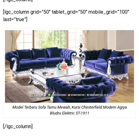
[lgc_column grid=”50″ tablet_grid=”50″ mobile_grid=”100″
last=”true”]
Model Terbaru Sofa Tamu Mewah, Kursi Chesterfield Modern Agiya
Bludru Elektric ST-1911
[/lgc_column]