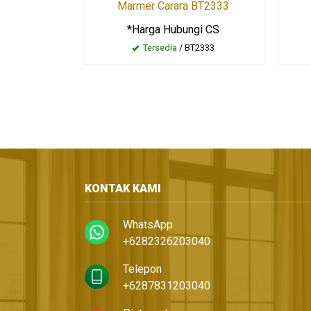
Marmer Carara BT2333
*Harga Hubungi CS
Tersedia
/ BT2333
KONTAK KAMI
WhatsApp
+6282326203040
Telepon
+6287831203040