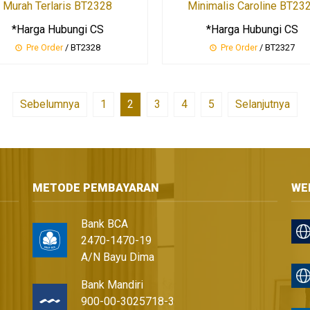
Murah Terlaris BT2328
Minimalis Caroline BT23
*Harga Hubungi CS
*Harga Hubungi CS
Pre Order
/ BT2328
Pre Order
/ BT2327
Sebelumnya
1
2
3
4
5
Selanjutnya
METODE PEMBAYARAN
WE
Bank BCA
2470-1470-19
A/N Bayu Dima
Bank Mandiri
900-00-3025718-3