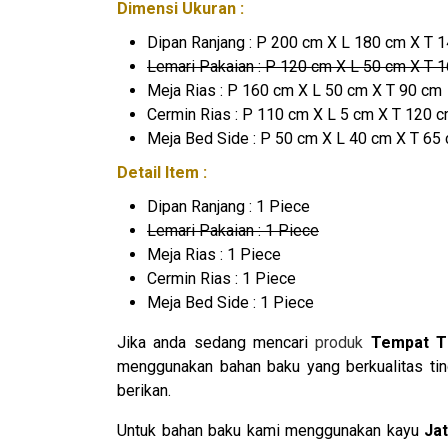
Dimensi Ukuran :
Dipan Ranjang : P 200 cm X L 180 cm X T 
Lemari Pakaian : P 120 cm X L 50 cm X T 
Meja Rias : P 160 cm X L 50 cm X T 90 cm
Cermin Rias : P 110 cm X L 5 cm X T 120 
Meja Bed Side : P 50 cm X L 40 cm X T 65
Detail Item :
Dipan Ranjang : 1 Piece
Lemari Pakaian : 1 Piece
Meja Rias : 1 Piece
Cermin Rias : 1 Piece
Meja Bed Side : 1 Piece
Jika anda sedang mencari
produk
Tempat T
menggunakan bahan baku yang berkualitas tin
berikan.
Untuk bahan baku kami menggunakan kayu
Jat