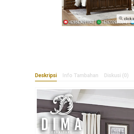
click 
Deskripsi
Info Tambahan
Diskusi (0)