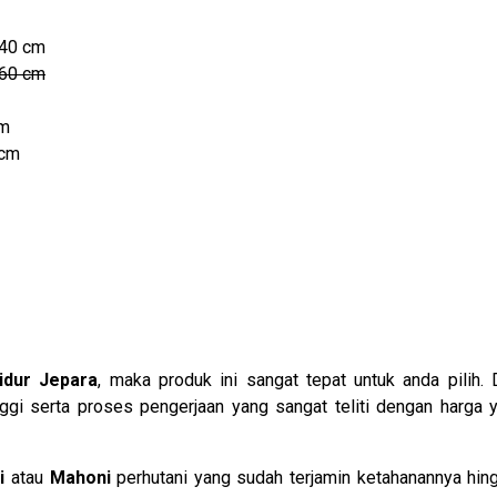
140 cm
160 cm
cm
 cm
idur Jepara
, maka produk ini sangat tepat untuk anda pilih.
ggi serta proses pengerjaan yang sangat teliti dengan harga 
i
atau
Mahoni
perhutani yang sudah terjamin ketahanannya hi