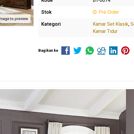
Kode
BT-0674
Stok
Pre Order
image to preview
Kategori
Kamar Set Klasik
,
S
Kamar Tidur
Bagikan ke