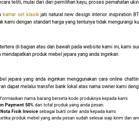
ra teliti, mulai dari dari pemilihan kayu, proses pemahatan uki
in
kamar set klasik
jati natural new design interior inspiration 
 kami dengan standart harga yang tentunya tidak mengurangi kua
tertera di bagian atas dan bawah pada website kami ini, kam
mendapatkan produk mebel jepara yang anda inginkan.
l jepara yang anda inginkan menggunakan cara online chatti
an dapat melalui transfer bank lokal atas nama owner kami denga
u informasikan nama barang berseta kode produknya kepada kami.
wn Payment 50%
dari total produk yang anda pesan.
n
N
ota Fisik Invoice
sebagai bukti order anda kepada kami.
etika produk mebel yang anda pesan sudah selesai siap kirim dan an