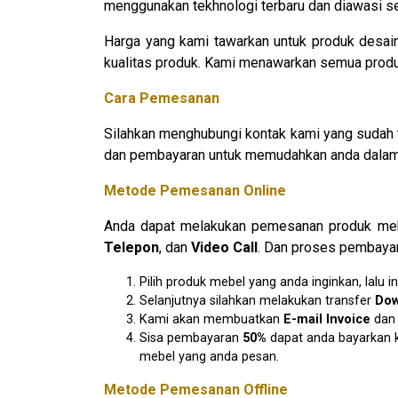
menggunakan tekhnologi terbaru dan diawasi seca
Harga yang kami tawarkan untuk produk desa
kualitas produk. Kami menawarkan semua produk
Cara Pemesanan
Silahkan menghubungi kontak kami yang sudah 
dan pembayaran untuk memudahkan anda dalam 
Metode Pemesanan Online
Anda dapat melakukan pemesanan produk mebe
Telepon
, dan
Video Call
. Dan proses pembayar
Pilih produk mebel yang anda inginkan, lal
Selanjutnya silahkan melakukan transfer
D
o
Kami akan membuatkan
E
-mail Invoice
da
Sisa pembayaran
50%
dapat anda bayarkan k
mebel yang anda pesan.
Metode Pemesanan Offline