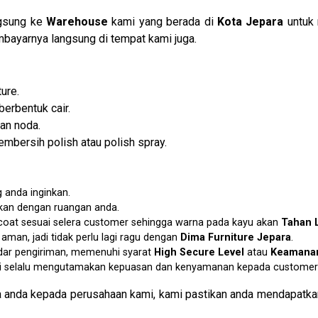
ngsung ke
Warehouse
kami yang berada di
Kota Jepara
untuk 
bayarnya langsung di tempat kami juga.
ure.
berbentuk cair.
an noda.
mbersih polish atau polish spray.
 anda inginkan.
ikan dengan ruangan anda.
p coat sesuai selera customer sehingga warna pada kayu akan
Tahan 
an, jadi tidak perlu lagi ragu dengan
Dima Furniture Jepara
.
dar pengiriman, memenuhi syarat
High Secure Level
atau
Keamanan
i selalu mengutamakan kepuasan dan kenyamanan kepada customer 
 anda kepada perusahaan kami, kami pastikan anda mendapatkan