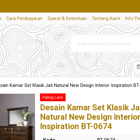
n
Cara Pembayaran
Syarat & Ketentuan
Tentang Kami
Info P
sain Kamar Set Klasik Jati Natural New Design Interior Inspiration BT
Paling Laris
Desain Kamar Set Klasik Ja
Natural New Design Interio
Inspiration BT-0674