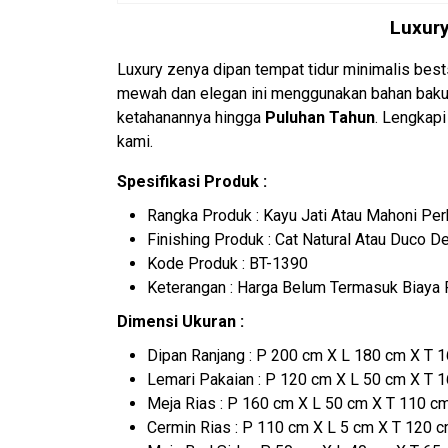
Luxury
Luxury zenya dipan tempat tidur minimalis best
mewah dan elegan ini menggunakan bahan baku 
ketahanannya hingga
Puluhan Tahun
. Lengkap
kami.
Spesifikasi Produk :
Rangka Produk : Kayu Jati Atau Mahoni Per
Finishing Produk : Cat Natural Atau Duco 
Kode Produk : BT-1390
Keterangan : Harga Belum Termasuk Biaya 
Dimensi Ukuran :
Dipan Ranjang : P 200 cm X L 180 cm X T 
Lemari Pakaian : P 120 cm X L 50 cm X T 
Meja Rias : P 160 cm X L 50 cm X T 110 c
Cermin Rias : P 110 cm X L 5 cm X T 120 