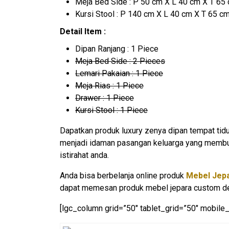
Meja Bed Side : P 50 cm X L 40 cm X T 65
Kursi Stool : P 140 cm X L 40 cm X T 65 c
Detail Item :
Dipan Ranjang : 1 Piece
Meja Bed Side : 2 Pieces
Lemari Pakaian : 1 Piece
Meja Rias : 1 Piece
Drawer : 1 Piece
Kursi Stool : 1 Piece
Dapatkan produk luxury zenya dipan tempat tidu
menjadi idaman pasangan keluarga yang membut
istirahat anda.
Anda bisa berbelanja online produk
Mebel Jep
dapat memesan produk mebel jepara custom des
[lgc_column grid=”50″ tablet_grid=”50″ mobile_