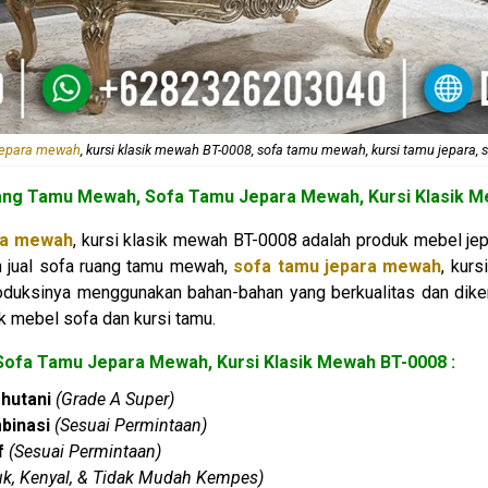
jepara mewah
, kursi klasik mewah BT-0008, sofa tamu mewah, kursi tamu jepara, s
uang Tamu Mewah,
Sofa Tamu Jepara Mewah
, Kursi Klasik 
ra mewah
, kursi klasik mewah BT-0008 adalah produk mebel jep
n jual sofa ruang tamu mewah,
sofa tamu jepara mewah
, kur
oduksinya menggunakan bahan-bahan yang berkualitas dan diker
 mebel sofa dan kursi tamu.
ofa Tamu Jepara Mewah, Kursi Klasik Mewah BT-0008 :
hutani
(Grade A Super)
binasi
(Sesuai Permintaan)
f
(Sesuai Permintaan)
k, Kenyal, & Tidak Mudah Kempes)