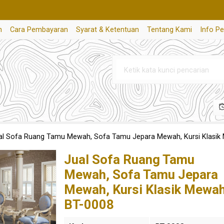
n
Cara Pembayaran
Syarat & Ketentuan
Tentang Kami
Info P
al Sofa Ruang Tamu Mewah, Sofa Tamu Jepara Mewah, Kursi Klasik
Jual Sofa Ruang Tamu
Mewah, Sofa Tamu Jepara
Mewah, Kursi Klasik Mewa
BT-0008