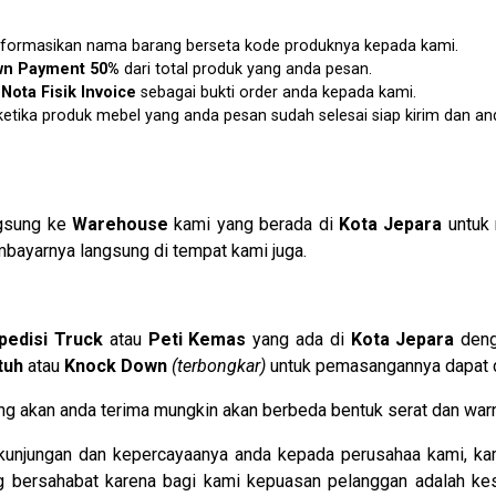
u informasikan nama barang berseta kode produknya kepada kami.
n Payment 50%
dari total produk yang anda pesan.
n
Nota Fisik Invoice
sebagai bukti order anda kepada kami.
etika produk mebel yang anda pesan sudah selesai siap kirim dan an
ngsung ke
Warehouse
kami yang berada di
Kota Jepara
untuk 
bayarnya langsung di tempat kami juga.
pedisi Truck
atau
Peti Kemas
yang ada di
Kota Jepara
denga
tuh
atau
Knock Down
(terbongkar)
untuk pemasangannya dapat di
 yang akan anda terima mungkin akan berbeda bentuk serat dan war
kunjungan dan kepercayaanya anda kepada perusahaa kami, kam
ng bersahabat karena bagi kami kepuasan pelanggan adalah k