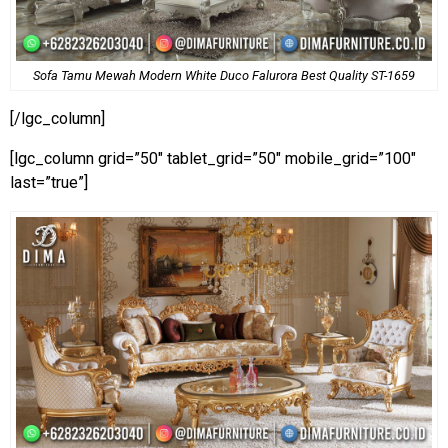
Sofa Tamu Mewah Modern White Duco Falurora Best Quality ST-1659
[/lgc_column]
[lgc_column grid=”50″ tablet_grid=”50″ mobile_grid=”100″
last=”true”]