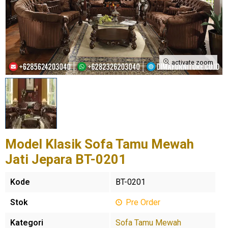
activate zoom
Model Klasik Sofa Tamu Mewah
Jati Jepara BT-0201
Kode
BT-0201
Stok
Pre Order
Kategori
Sofa Tamu Mewah