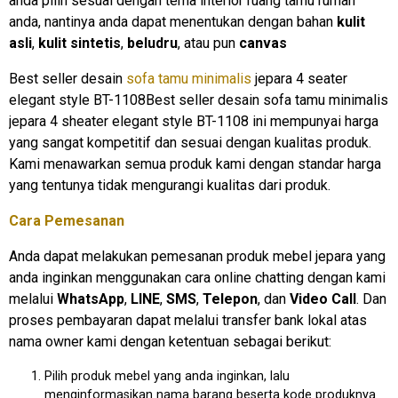
anda pilih sesuai dengan tema interior ruang tamu rumah
anda, nantinya anda dapat menentukan dengan bahan
kulit
asli
,
kulit sintetis
,
beludru
, atau pun
canvas
Best seller desain
sofa tamu minimalis
jepara 4 seater
elegant style BT-1108Best seller desain sofa tamu minimalis
jepara 4 sheater elegant style BT-1108 ini mempunyai harga
yang sangat kompetitif dan sesuai dengan kualitas produk.
Kami menawarkan semua produk kami dengan standar harga
yang tentunya tidak mengurangi kualitas dari produk.
Cara Pemesanan
Anda dapat melakukan pemesanan produk mebel jepara yang
anda inginkan menggunakan cara online chatting dengan kami
melalui
WhatsApp
,
LINE
,
SMS
,
Telepon
, dan
Video Call
. Dan
proses pembayaran dapat melalui transfer bank lokal atas
nama owner kami dengan ketentuan sebagai berikut:
Pilih produk mebel yang anda inginkan, lalu
menginformasikan nama barang beserta kode produknya